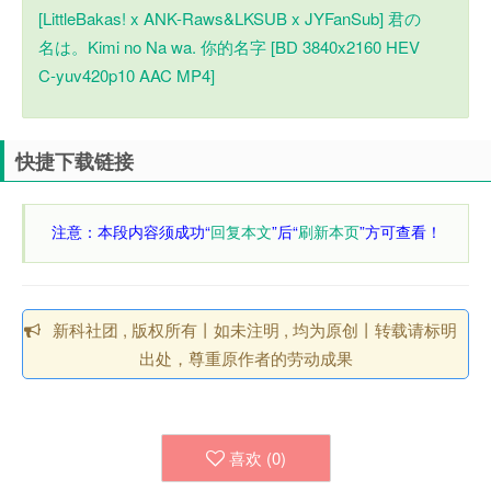
[LittleBakas!
x
ANK-Raws&LKSUB
x
JYFanSub]
君の
名は。Ki
mi no Na wa. 你的名字 [BD 3840
x
2160 HEV
C-yuv420p10 AAC MP4]
快捷下载链接
注意：本段内容须成功“
回复本文
”后“
刷新本页
”方可查看！
新科社团 , 版权所有丨如未注明 , 均为原创丨转载请标明
出处，尊重原作者的劳动成果
喜欢 (
0
)