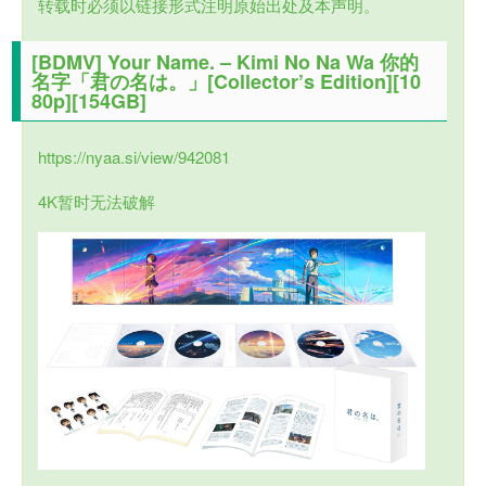
转载时必须以链接形式注明原始出处及本声明。
[BDMV] Your Name. – Kimi No Na Wa 你的
名字「君の名は。」[Collector’s Edition][10
80p][154GB]
https://nyaa.si/view/942081
4K暂时无法破解