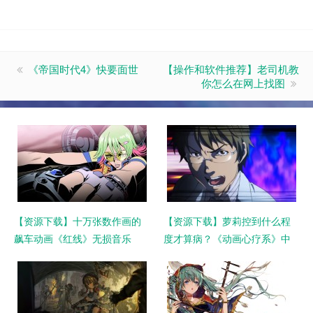
《帝国时代4》快要面世
【操作和软件推荐】老司机教
你怎么在网上找图
【资源下载】十万张数作画的
【资源下载】萝莉控到什么程
飙车动画《红线》无损音乐
度才算病？《动画心疗系》中
OST REDLINE Original
配下载【网络冷门资源留种计
Soundtrack 下载【网络冷门资
划第2期】
源留种计划第3期】