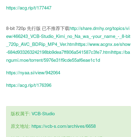
https://acg.rip/t/177447
8-bit 720p 先行版 已不推荐下载
http://share.dmhy.org/topics/vi
ew/466243_VCB-Studio_Kimi_no_Na_wa_-your_name_-_8-bit
_720p_AVC_BDRip_MP4_Ver.html
https://www.acgnx.se/show
-684d933263242198bb9dea7ff806a541587c3fe7.html
https://ba
ngumi.moe/torrent/5976e31f9cde55af6eae1c1d
https://nyaa.si/view/942064
https://acg.rip/t/176396
版权属于:
VCB-Studio
原文地址:
https://vcb-s.com/archives/6658