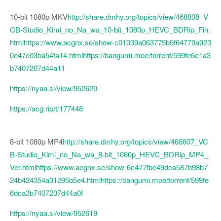
10-bit 1080p MKV
http://share.dmhy.org/topics/view/468808_V
CB-Studio_Kimi_no_Na_wa_10-bit_1080p_HEVC_BDRip_Fin.
html
https://www.acgnx.se/show-c01039a063775b5f64779a923
0e47e03ba54fa14.html
https://bangumi.moe/torrent/599fe6e1a3
b7407207d44a11
https://nyaa.si/view/952620
https://acg.rip/t/177448
8-bit 1080p MP4
http://share.dmhy.org/topics/view/468807_VC
B-Studio_Kimi_no_Na_wa_8-bit_1080p_HEVC_BDRip_MP4_
Ver.html
https://www.acgnx.se/show-6c477fbe49dea587b98b7
24b424354a31295b5e4.html
https://bangumi.moe/torrent/599fe
6dca3b7407207d44a0f
https://nyaa.si/view/952619