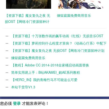
【资源下载】魔女复仇之夜 无
煉獄庭園免费商用音乐
损OST【网络冷门资源留种计
划第1期】
【资源下载】十万张数作画的飙车动画《红线》无损音乐OST
REDLINE Original Soundtrack 下载【网络冷门资源留种计划第3
【资源下载】萝莉控到什么程度才算病？《动画心疗系》中配下
期】
载【网络冷门资源留种计划第2期】
【资源下载】魔女复仇之夜 无损OST【网络冷门资源留种计划
第1期】
煉獄庭園免费商用音乐
【教程】Adobe CC 2014-2018全家桶启动画面替换
简单实用易上手：B站AKAMEI_銘AE系列教程
【HERO_IN】我的青梅竹马不可能这么可爱
本站干货导V1.3
您必须
登录
才能发表评论！