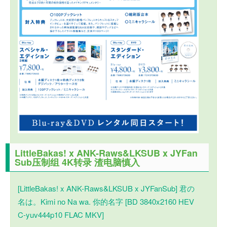
LittleBakas! x ANK-Raws&LKSUB x JYFan
Sub压制组 4K转录 渣电脑慎入
[LittleBakas!
x
ANK-Raws&LKSUB
x
JYFanSub]
君の
名は。Ki
mi no Na wa. 你的名字 [BD 3840
x
2160 HEV
C-yuv444p10 FLAC MKV]