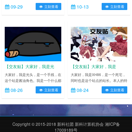
一批人！不管高中毕业假如何疯狂，
小资源什么的和一些必学网页不会放
09-29
10-13
立刻查看
立刻查看
都已经是过去试了，欢迎2018届各
在这里，请自行搜索善用本站搜索和
位新生选择湖南城建职业技术学院，
页面搜索（Ctrl+F）功能[player
我们这里是新科计算机协会（正式名
autoplay="1" randplay="1"]入门/科
称计算机协会，注册地点新湖校区）
普如何买到一台适合自己的笔记本电
这里是一个同好会一样的存在，兴趣
脑？小白电脑上手科普和维护指南
相投的人聚集在一起。因为电脑与宅
（包装系统教程）V1.3【独家】笔
息息相关，所以可能是这样一幅风
记本导购推荐2……
景：不管怎么说，虽然大家的水平
参……
【交友贴】大家好，我是光
【交友贴】大家好，我是
头，是一个手残党。。
XH86，是一个死宅
大家好，我是光头，是一个手残，在
大家好，我是XH86，是一个死宅，
这个站是酱油角色。我是一个什么都
同时也是这个站点的站长。本人的特
搬的人。。我是一个即时战略游戏狂
点就是什么都懂一点，但什么都不精
08-26
08-24
立刻查看
立刻查看
热者，但手残的原因没有一个精通
通，唯独视频制作稍微懂的多一点，
的。命令与征服系列、帝国系列、魔
但连门外汉都算不上。我是一个
兽争霸3、星际争霸系列这4大传统
ACGN爱好者，在这个圈子以混迹多
战略游戏都玩，但酱油很多的。
时，阅番大约200多部，最讨厌别人
Timba我不太关注二次元。。无所谓
在我面前说“动漫”这个词。现在喜欢
了。（我居然买了全套neko，我也
比较有内涵一些叙事动画和轻松有趣
Copyright © 2015-2018 新科社团 新科计算机协会 湘ICP备
是醉了）一个平凡的玩家你们找到
的搞笑动画，不喜欢纯后宫纯卖萌卖
17009189号