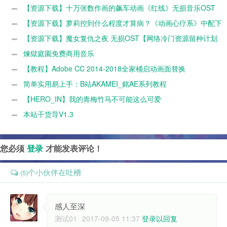
划第2期】
【资源下载】十万张数作画的飙车动画《红线》无损音乐OST
REDLINE Original Soundtrack 下载【网络冷门资源留种计划第3
【资源下载】萝莉控到什么程度才算病？《动画心疗系》中配下
期】
载【网络冷门资源留种计划第2期】
【资源下载】魔女复仇之夜 无损OST【网络冷门资源留种计划
第1期】
煉獄庭園免费商用音乐
【教程】Adobe CC 2014-2018全家桶启动画面替换
简单实用易上手：B站AKAMEI_銘AE系列教程
【HERO_IN】我的青梅竹马不可能这么可爱
本站干货导V1.3
您必须
登录
才能发表评论！
个小伙伴在吐槽
(5)
感人至深
测试01
2017-09-05 11:37
登录以回复