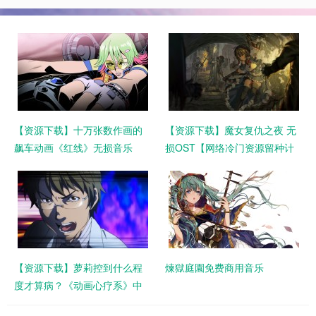
【资源下载】十万张数作画的
【资源下载】魔女复仇之夜 无
飙车动画《红线》无损音乐
损OST【网络冷门资源留种计
OST REDLINE Original
划第1期】
Soundtrack 下载【网络冷门资
源留种计划第3期】
【资源下载】萝莉控到什么程
煉獄庭園免费商用音乐
度才算病？《动画心疗系》中
配下载【网络冷门资源留种计