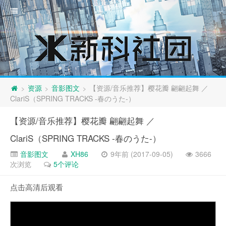
资源
音影图文
【资源/音乐推荐】樱花瓣 翩翩起舞 ／
>
>
>
ClariS（SPRING TRACKS -春のうた-）
【资源/音乐推荐】樱花瓣 翩翩起舞 ／
ClariS（SPRING TRACKS -春のうた-）
音影图文
XH86
9年前 (2017-09-05)
3666
次浏览
5个评论
点击高清后观看