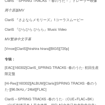
ClariS 「SPRING TRACKS －春のうた－」トレーラー映像
两个原版MV
ClariS 『さよならメモリーズ』1コーラスムービー
ClariS 『ひらひら ひらら』Music Video
MV繁体中文字幕
[Vmoe][ClariS][hirahira hirara][BIG5][720p]
专辑：
[EAC][160302]ClariS_SPRING TRACKS -春のうた- 初回生産
限定盤
[Hi-Res][160302][ALBUM][Claris][SPRING TRACKS -春のう
た-][96.0kHz／24bit][FLAC]
ClariS – SPRING TRACKS -春のうた-（CUE+FLAC+BK）
（CUE有错误本人无力修复，但FLAC文件已包含歌曲信息）