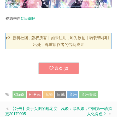
资源来自
ClariS吧
新科社团 , 版权所有丨如未注明 , 均为原创丨转载请标明
出处，尊重原作者的劳动成果
喜欢 (
2
)
ClariS
Hi-Res
无损
日韩
音乐
音乐资源
【公告】关于头图的规定变
浅谈：绿坝娘，中国第一萌拟
更20170905
人化角色？