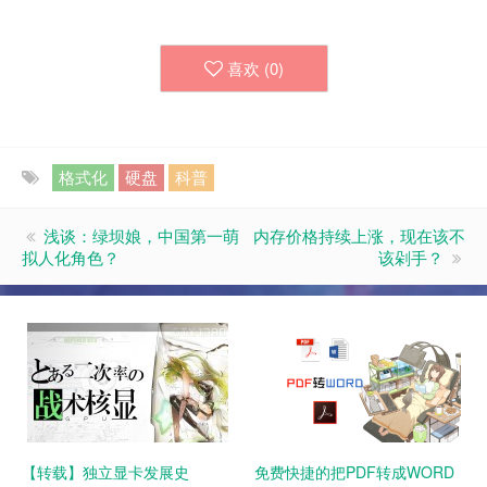
喜欢 (
0
)
格式化
硬盘
科普
浅谈：绿坝娘，中国第一萌
内存价格持续上涨，现在该不
拟人化角色？
该剁手？
【转载】独立显卡发展史
免费快捷的把PDF转成WORD