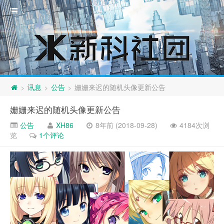
讯息
公告
姗姗来迟的随机头像更新公告
>
>
>
姗姗来迟的随机头像更新公告
公告
XH86
8年前 (2018-09-28)
4184次浏
览
1个评论