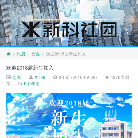
讯息
交友
欢迎2018届新生加入
>
>
>
欢迎2018届新生加入
交友
XH86
8年前 (2018-09-29)
4276次浏
览
0个评论