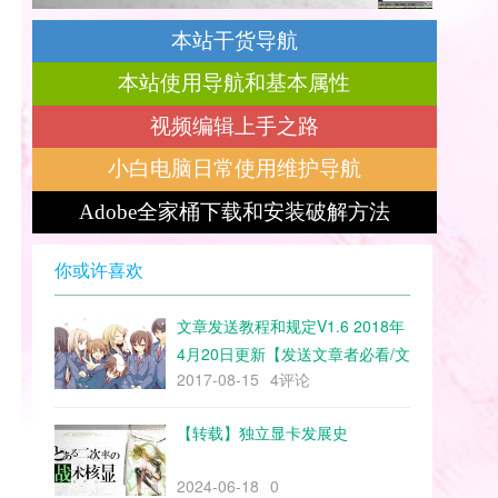
本站干货导航
本站使用导航和基本属性
视频编辑上手之路
小白电脑日常使用维护导航
Adobe全家桶下载和安装破解方法
你或许喜欢
文章发送教程和规定V1.6 2018年
4月20日更新【发送文章者必看/文
2017-08-15
4评论
章编辑者请联系加群联系管理员】
【转载】独立显卡发展史
2024-06-18
0