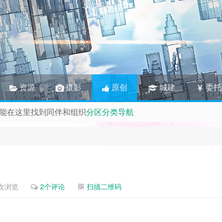
资源
摄影
原创
城建
委托
C玩家、即时策略玩家、老司机技术宅、摄影师、手游肝帝、无人
人员
章，请加官群联系群主。
QQ群
能在这里找到同伴和组织
分区分类导航
1次浏览
2个评论
扫描二维码