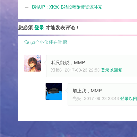
帝国舰队单位名称由来
B站UP：XK86 B站投稿附带资源补充
您必须
登录
才能发表评论！
个小伙伴在吐槽
(2)
我只能说，MMP
XH86
2017-09-23 22:53
登录以回复
加上我，MMP
光头
2017-09-23 23:43
登录以