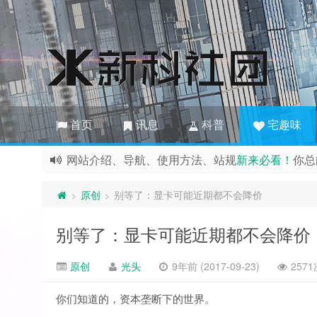
首页
讯息
科普
宅趣味
找不到想要的内容？善用搜索或加群提出意见
这里只是显卡基佬、图吧垃圾佬、索粉、玄学、M
原创
别等了：显卡可能近期都不会降价
>
>
召集管理员、编辑、写手、搬运工、赞助商、技术
欢迎访问新科社团网站，若无用户权限但想发布文
别等了：显卡可能近期都不会降价
网站介绍、导航、使用方法、站规
新来必看！
你总
原创
光头
9年前 (2017-09-23)
257
你们知道的，资本垄断下的世界。