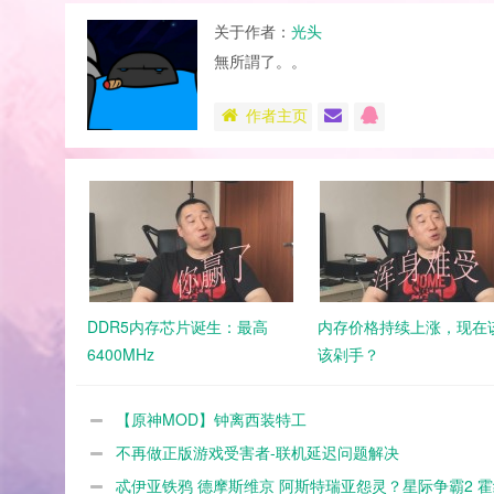
关于作者：
光头
無所謂了。。
作者主页
DDR5内存芯片诞生：最高
内存价格持续上涨，现在
6400MHz
该剁手？
【原神MOD】钟离西装特工
不再做正版游戏受害者-联机延迟问题解决
忒伊亚铁鸦 德摩斯维京 阿斯特瑞亚怨灵？星际争霸2 