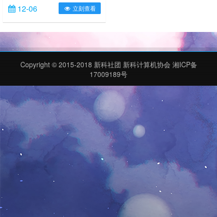
社畜治愈系列（其它：《周一的封
12-06
立刻查看
满》《活着，社畜酱》）目前该系列
以漫画化，介于P站不好上加推特各
位不好登录，我把P站原图转载过
来。（都是内联，所以就是原图质
量）只转载允许转载的部分。作者P
站主页，上P站方法1.『誰だお
Copyright © 2015-2018 新科社团 新科计算机协会 湘ICP备
前!?』小学校の女友だちが大学で再
17009189号
開。ボーリングじゃなくてボ……