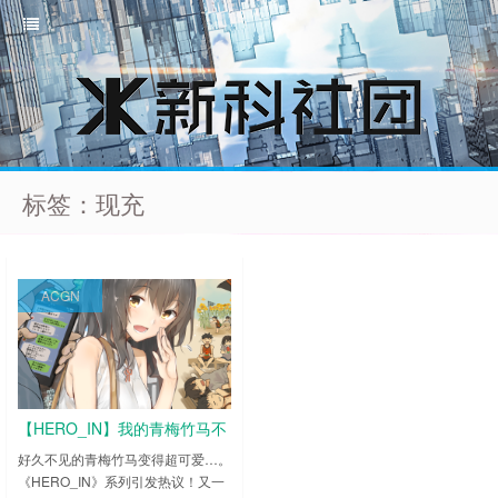
标签：现充
ACGN
【HERO_IN】我的青梅竹马不
可能这么可爱
好久不见的青梅竹马变得超可爱…。
《HERO_IN》系列引发热议！又一