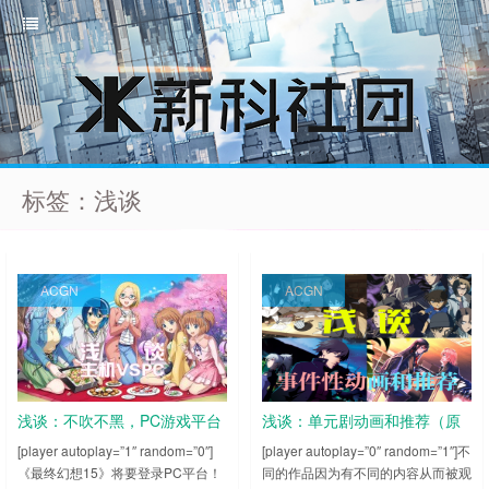
标签：浅谈
ACGN
ACGN
浅谈：不吹不黑，PC游戏平台
浅谈：单元剧动画和推荐（原
vs主机游戏平台
标题：事件性动画和推荐）
[player autoplay=”1″ random=”0″]
[player autoplay=”0″ random=”1″]不
《最终幻想15》将要登录PC平台！
同的作品因为有不同的内容从而被观