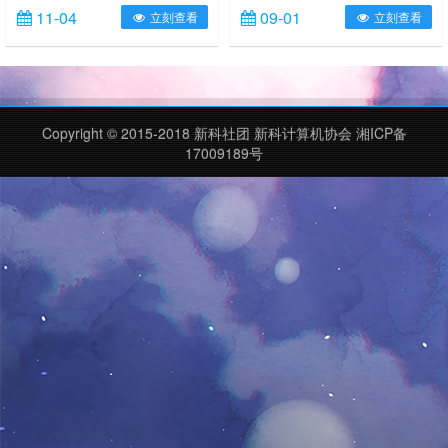
听到这个消息的时候我是吃惊的，按
众整理归类到各个群里中，其中不缺
11-04
09-01
立刻查看
立刻查看
传统这种大IP日本主机游戏是不可能
乏用叙事方式来区分的，今天我们就
这么快就上PC平台的，再怎么快也
来浅谈下事件性作品。什么叫“事件
要过个几年吧，《最终幻想15》才
性”？实际上这是我自己编造的词
出了多久……然后一查，是真的，并
语，但因为我实在是找不到称呼这一
且PC版相对于主机版，会有更好的
类作品的广义（比如公路片）和专业
画面效……
性（比如常规线性叙事……
Copyright © 2015-2018 新科社团 新科计算机协会 湘ICP备
17009189号